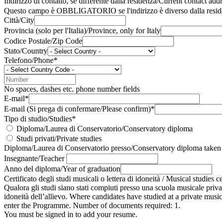
Indirizzo di contatto, se differente dalla residenza/Current contact ad
Questo campo è OBBLIGATORIO se l'indirizzo è diverso dalla residen
Città/City
Provincia (solo per l'Italia)/Province, only for Italy
Codice Postale/Zip Code
Stato/Country
Telefono/Phone*
No spaces, dashes etc. phone number fields
E-mail*
E-mail (Si prega di confermare/Please confirm)*
Tipo di studio/Studies*
Diploma/Laurea di Conservatorio/Conservatory diploma
Studi privati/Private studies
Diploma/Laurea di Conservatorio presso/Conservatory diploma taken 
Insegnante/Teacher
Anno del diploma/Year of graduation
Certificato degli studi musicali o lettera di idoneità / Musical studies c
Qualora gli studi siano stati compiuti presso una scuola musicale privat
idoneità dell’allievo. Where candidates have studied at a private music 
enter the Programme. Number of documents required: 1.
You must be signed in to add your resume.