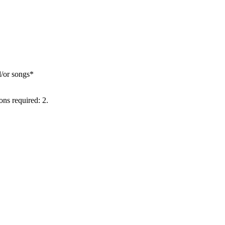
d/or songs*
ons required: 2.