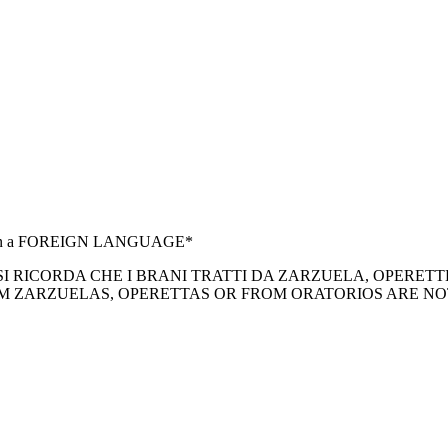
ng in a FOREIGN LANGUAGE*
Opera/Autore. SI RICORDA CHE I BRANI TRATTI DA ZARZUELA, O
 ARIAS FROM ZARZUELAS, OPERETTAS OR FROM ORATORIOS ARE NOT A