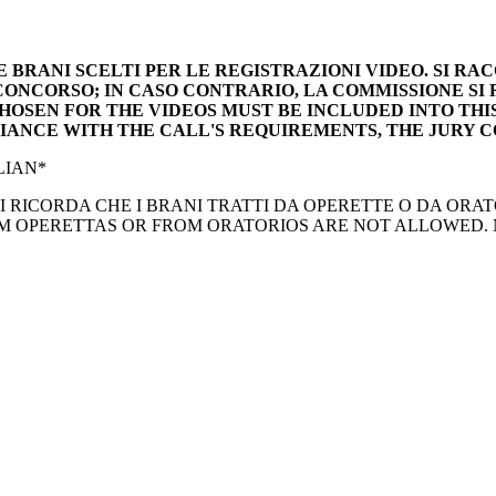
E BRANI SCELTI PER LE REGISTRAZIONI VIDEO. SI R
CONCORSO; IN CASO CONTRARIO, LA COMMISSIONE SI
CHOSEN FOR THE VIDEOS MUST BE INCLUDED INTO THIS
IANCE WITH THE CALL'S REQUIREMENTS, THE JURY C
TALIAN*
pera/Autore.SI RICORDA CHE I BRANI TRATTI DA OPERETTE O DA
RIAS FROM OPERETTAS OR FROM ORATORIOS ARE NOT ALLOWED. Numbe