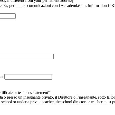
dress, if different from your permanent address
za, per tutte le comunicazioni con l'Accademia/This information is R
at:
ertificate or teacher's statement*
a o presso un insegnante privato, il Direttore o l’insegnante, sotto la lo
school or under a private teacher, the school director or teacher must pr